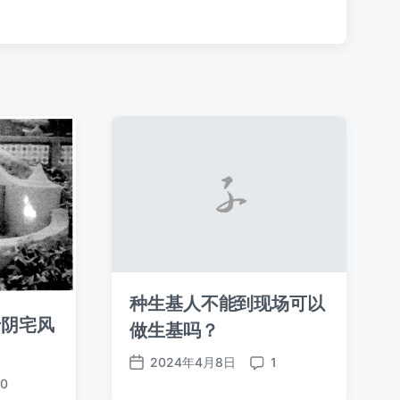
种生基人不能到现场可以
于阴宅风
做生基吗？
2024年4月8日
1
发
评
0
布
论