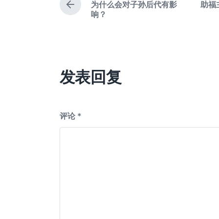
为什么会对子孙后代有影
助福
上
响？
篇
文
章
：
发表回复
评论
*