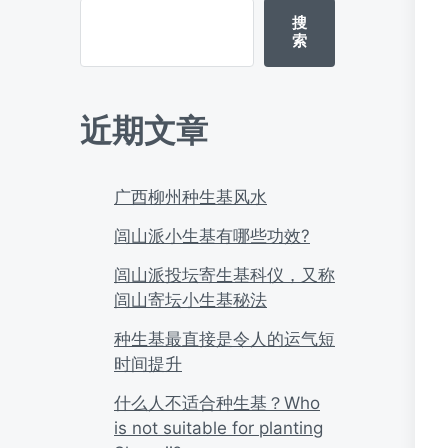
搜
索
近期文章
广西柳州种生基风水
闾山派小生基有哪些功效?
闾山派投坛寄生基科仪，又称
闾山寄坛小生基秘法
种生基最直接是令人的运气短
时间提升
什么人不适合种生基？Who
is not suitable for planting