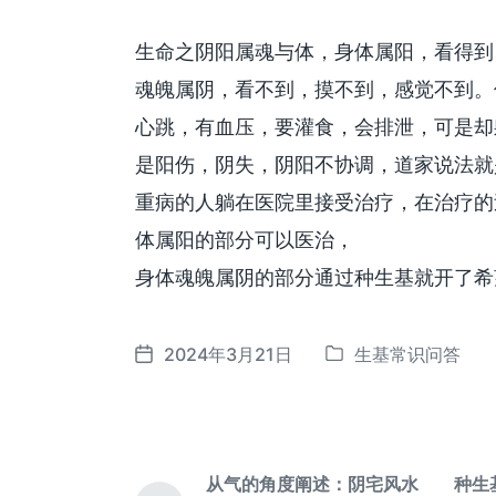
生命之阴阳属魂与体，身体属阳，看得到
魂魄属阴，看不到，摸不到，感觉不到。
心跳，有血压，要灌食，会排泄，可是却
是阳伤，阴失，阴阳不协调，道家说法就
重病的人躺在医院里接受治疗，在治疗的
体属阳的部分可以医治，
身体魂魄属阴的部分通过种生基就开了希
2024年3月21日
生基常识问答
发
发
布
布
于
日
期
从气的角度阐述：阴宅风水
种生