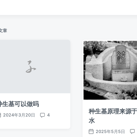
文章
种生基可以做吗
种生基原理来源
2024年3月20日
4
发
评
水
布
论
日
2025年5月5日
发
评