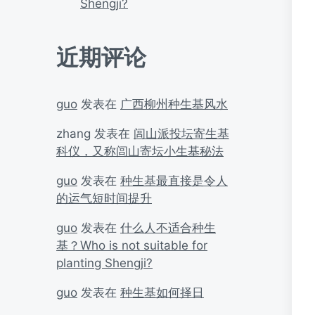
Shengji?
近期评论
guo
发表在
广西柳州种生基风水
zhang
发表在
闾山派投坛寄生基
科仪，又称闾山寄坛小生基秘法
guo
发表在
种生基最直接是令人
的运气短时间提升
guo
发表在
什么人不适合种生
基？Who is not suitable for
planting Shengji?
guo
发表在
种生基如何择日