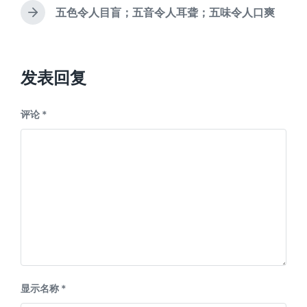
文
五色令人目盲；五音令人耳聋；五味令人口爽
下
章
篇
：
文
章
：
发表回复
评论
*
显示名称
*