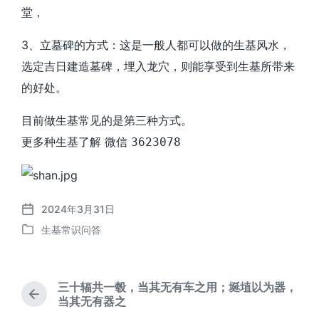
堂，
3、立墓碑的方式：这是一般人都可以做的生基风水，
选定吉日建造墓碑，埋入龙穴，则能享受到生基所带来
的好处。
目前做生基常见的是第三种方式。
更多种生基了解 微信
3623078
2024年3月31日
发
生基常识问答
布
发
日
布
期
于
三十辐共一毂，当其无有车之用；埏埴以为器，
上
当其无有器之
篇