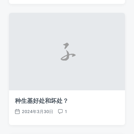
日
期
种生基好处和坏处？
2024年3月30日
1
发
评
布
论
日
期