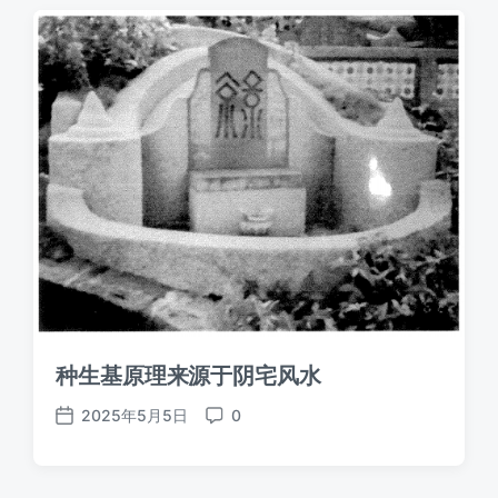
期
种生基原理来源于阴宅风水
2025年5月5日
0
发
评
布
论
日
期