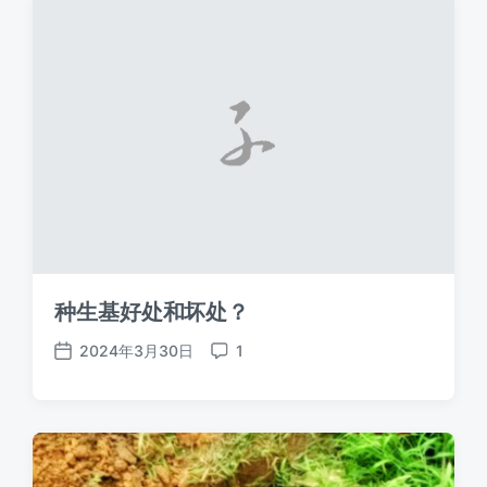
种生基好处和坏处？
2024年3月30日
1
发
评
布
论
日
期