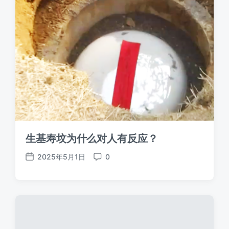
生基寿坟为什么对人有反应？
2025年5月1日
0
发
评
布
论
日
期