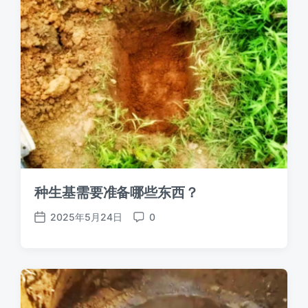
种生基需要准备哪些东西？
2025年5月24日
0
发
评
布
论
日
期