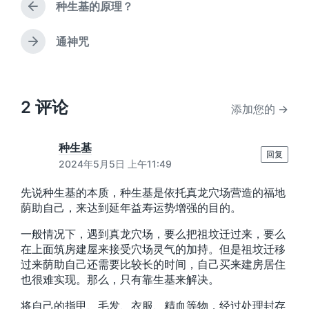
种生基的原理？
上
篇
文
通神咒
下
章
篇
：
文
章
：
2 评论
添加您的 →
种生基
回复
2024年5月5日 上午11:49
先说种生基的本质，种生基是依托真龙穴场营造的福地
荫助自己，来达到延年益寿运势增强的目的。
一般情况下，遇到真龙穴场，要么把祖坟迁过来，要么
在上面筑房建屋来接受穴场灵气的加持。但是祖坟迁移
过来荫助自己还需要比较长的时间，自己买来建房居住
也很难实现。那么，只有靠生基来解决。
将自己的指甲、毛发、衣服、精血等物，经过处理封存